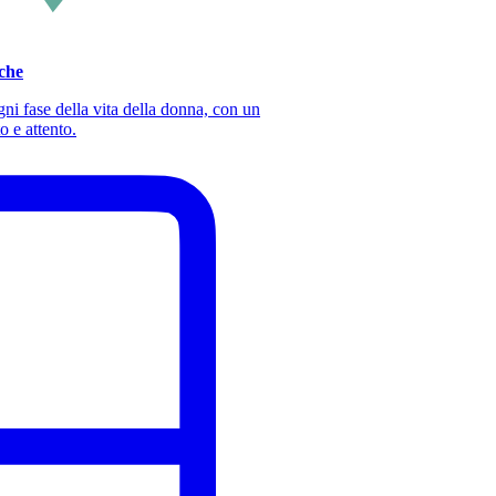
iche
ni fase della vita della donna, con un
o e attento.