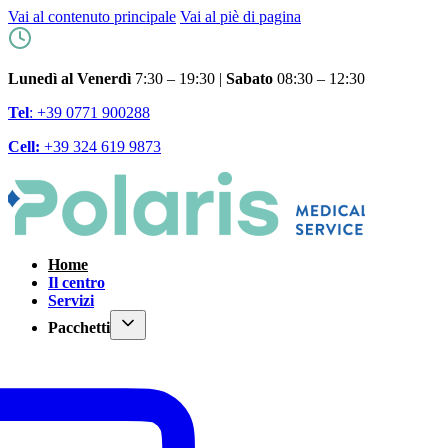
Vai al contenuto principale
Vai al piè di pagina
Lunedì al Venerdì
7:30 – 19:30 |
Sabato
08:30 – 12:30
Tel
: +39 0771 900288
Cell:
+39 324 619 9873
Home
Il centro
Servizi
Pacchetti